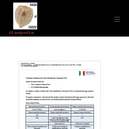
ti aspetta
Accueil
Toutes les propriétés
▾
Contacts
Petit-déjeuner chez Terry