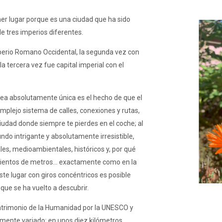
mer lugar porque es una ciudad que ha sido
de tres imperios diferentes.
mperio Romano Occidental, la segunda vez con
a tercera vez fue capital imperial con el
sea absolutamente única es el hecho de que el
omplejo sistema de calles, conexiones y rutas,
iudad donde siempre te pierdes en el coche; al
undo intrigante y absolutamente irresistible,
es, medioambientales, históricos y, por qué
 cientos de metros... exactamente como en la
ste lugar con giros concéntricos es posible
 que se ha vuelto a descubrir.
atrimonio de la Humanidad por la UNESCO y
mente variado: en unos diez kilómetros