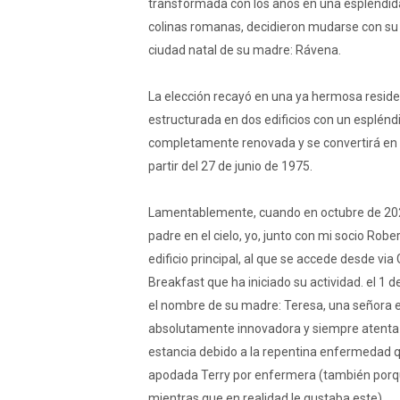
transformada con los años en una espléndida 
colinas romanas, decidieron mudarse con su f
ciudad natal de su madre: Rávena.
La elección recayó en una ya hermosa residen
estructurada en dos edificios con un espléndid
completamente renovada y se convertirá en la
partir del 27 de junio de 1975.
Lamentablemente, cuando en octubre de 202
padre en el cielo, yo, junto con mi socio Robe
edificio principal, al que se accede desde via
Breakfast que ha iniciado su actividad. el 1 
el nombre de su madre: Teresa, una señora e
absolutamente innovadora y siempre atenta 
estancia debido a la repentina enfermedad qu
apodada Terry por enfermera (también porq
mientras que en realidad le gustaba este).