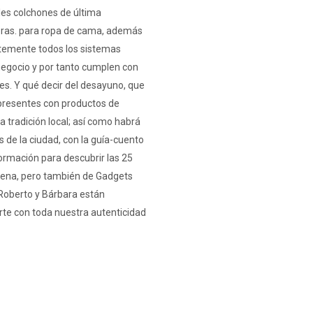
bles colchones de última
oras. para ropa de cama, además
ntemente todos los sistemas
negocio y por tanto cumplen con
s. Y qué decir del desayuno, que
 presentes con productos de
la tradición local; así como habrá
s de la ciudad, con la guía-cuento
formación para descubrir las 25
ávena, pero también de Gadgets
Roberto y Bárbara están
te con toda nuestra autenticidad