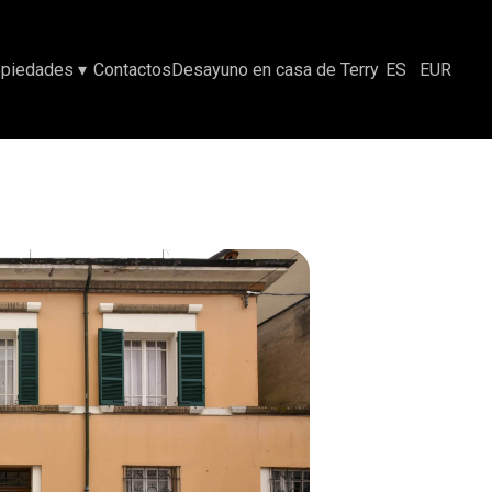
opiedades
▾
Contactos
Desayuno en casa de Terry
ES
EUR