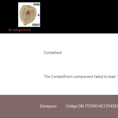
ti aspetta
Contattaci!
The ContactForm component failed to load. T
Desayuno
Código CIN: IT039014C1ZVX5